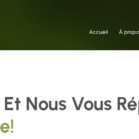
Accueil
À prop
 Et Nous Vous R
e!