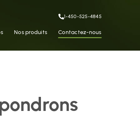
1-450-525-4845
os
Nos produits
Contactez-nous
épondrons